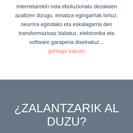
Internetarekin nola eboluzionatu dezakeen
azaltzen dizugu, emaitza egingarriak lortuz,
neurrira egindako eta eskalagarria den
transformazioaz baliatuz, elektronika eta
software garapena diseinatuz...
gehiago irakurri
¿ZALANTZARIK AL
DUZU?