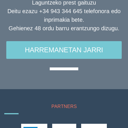
Laguntzeko prest gaituzu
Deitu ezazu +34 943 344 645 telefonora edo
inprimakia bete.
Gehienez 48 ordu barru erantzungo dizugu.
HARREMANETAN JARRI
PARTNERS