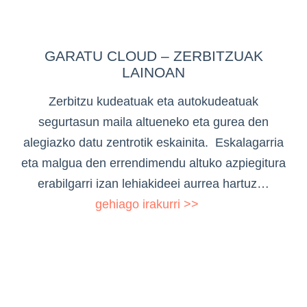
GARATU CLOUD – ZERBITZUAK
LAINOAN
Zerbitzu kudeatuak eta autokudeatuak
segurtasun maila altueneko eta gurea den
alegiazko datu zentrotik eskainita. Eskalagarria
eta malgua den errendimendu altuko azpiegitura
erabilgarri izan lehiakideei aurrea hartuz…
gehiago irakurri >>