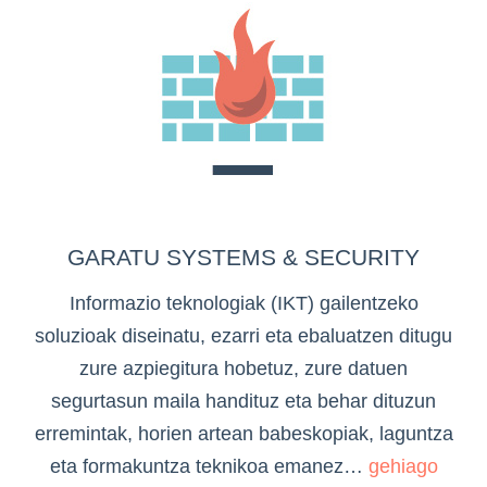
GARATU SYSTEMS & SECURITY
Informazio teknologiak (IKT) gailentzeko
soluzioak diseinatu, ezarri eta ebaluatzen ditugu
zure azpiegitura hobetuz, zure datuen
segurtasun maila handituz eta behar dituzun
erremintak, horien artean babeskopiak, laguntza
eta formakuntza teknikoa emanez…
gehiago