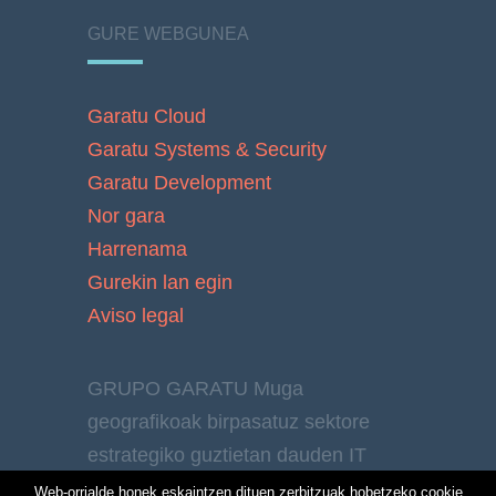
GURE WEBGUNEA
Garatu Cloud
Garatu Systems & Security
Garatu Development
Nor gara
Harrenama
Gurekin lan egin
Aviso legal
GRUPO GARATU Muga
geografikoak birpasatuz sektore
estrategiko guztietan dauden IT
hornitzaileak.
Web-orrialde honek eskaintzen dituen zerbitzuak hobetzeko cookie