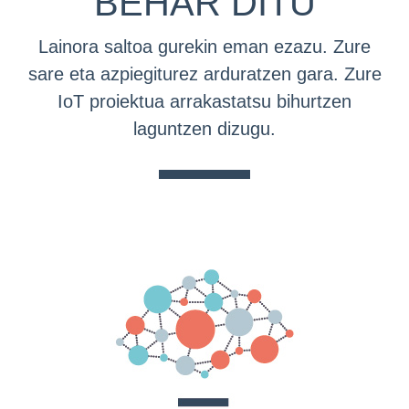
BEHAR DITU
Lainora saltoa gurekin eman ezazu. Zure
sare eta azpiegiturez arduratzen gara. Zure
IoT proiektua arrakastatsu bihurtzen
laguntzen dizugu.