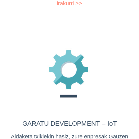
irakurri >>
GARATU DEVELOPMENT – IoT
Aldaketa txikiekin hasiz, zure enpresak Gauzen