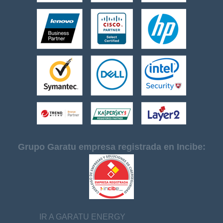
Grupo Garatu empresa registrada en Incibe:
IR A GARATU ENERGY