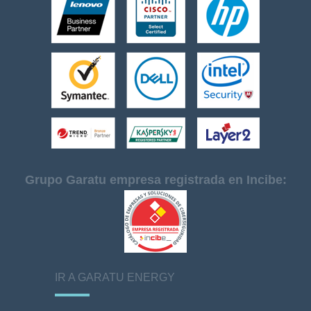
Grupo Garatu empresa registrada en Incibe:
IR A GARATU ENERGY